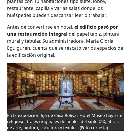
plantas con 10 habitaciones tipo suite, lobby,
restaurante, capilla y varias salas donde los
huéspedes pueden descansar, leer o trabajar.
Antes de convertirse en hotel,
el edificio pasó por
una restauración integral
del papel tapiz, pintura
mural y tabular. Su administradora, María Gloria
Eguiguren, cuenta que se rescató varios espacios de
la edificación original.
En la exposición fija de Casa Bolívar Hotel Museo hay arte
religioso, trajes originales de finales del siglo XIX, obras
de arte, pintura, escultura y textiles.
(Foto cortesía)