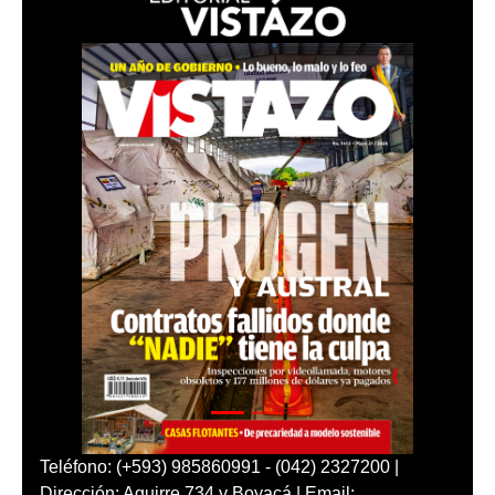
Teléfono: (+593) 985860991 - (042) 2327200 |
Dirección: Aguirre 734 y Boyacá | Email: