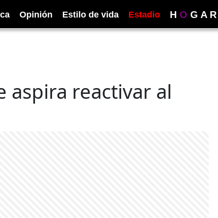
H
O
G
A
R
ica
Opinión
Estilo de vida
Estadio
 aspira reactivar al