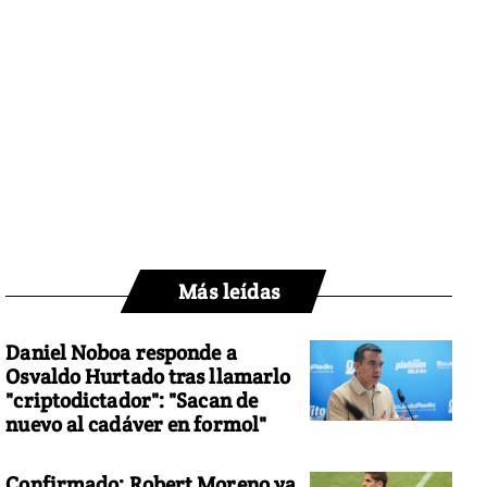
Más leídas
Daniel Noboa responde a
Osvaldo Hurtado tras llamarlo
"criptodictador": "Sacan de
nuevo al cadáver en formol"
Confirmado: Robert Moreno ya