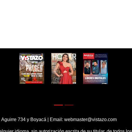
 Aguirre 734 y Boyacá | Email:
webmaster@vistazo.com
alquier idioma, sin autorización escrita de su titular, de todos l