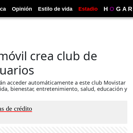
H
O
G
A
R
ica
Opinión
Estilo de vida
Estadio
móvil crea club de
suarios
drán acceder automáticamente a este club Movistar
da, bienestar, entretenimiento, salud, educación y
as de crédito