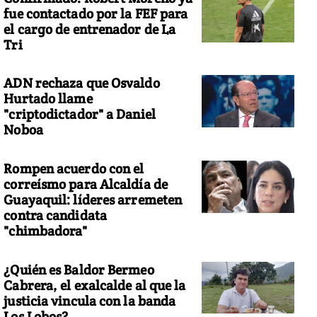
fue contactado por la FEF para
el cargo de entrenador de La
Tri
ADN rechaza que Osvaldo
Hurtado llame
"criptodictador" a Daniel
Noboa
Rompen acuerdo con el
correísmo para Alcaldía de
Guayaquil: líderes arremeten
contra candidata
 carrera de Odontología es una de las más demandadas en la Univ
"chimbadora"
¿Quién es Baldor Bermeo
Cabrera, el exalcalde al que la
justicia vincula con la banda
Los Lobos?