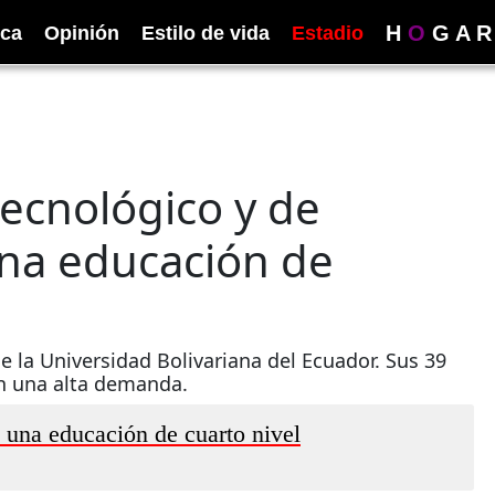
H
O
G
A
R
ica
Opinión
Estilo de vida
Estadio
tecnológico y de
una educación de
de la Universidad Bolivariana del Ecuador. Sus 39
en una alta demanda.
a una educación de cuarto nivel