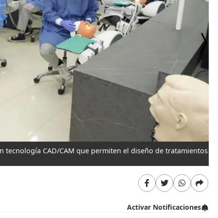
on tecnología CAD/CAM que permiten el diseño de tratamientos
La
Activar Notificaciones