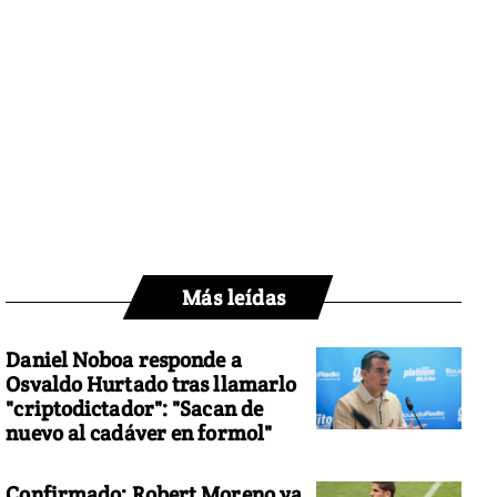
Más leídas
Daniel Noboa responde a
Osvaldo Hurtado tras llamarlo
"criptodictador": "Sacan de
nuevo al cadáver en formol"
Confirmado: Robert Moreno ya