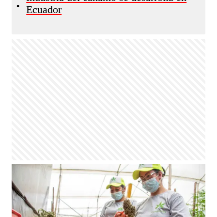
•
Ecuador