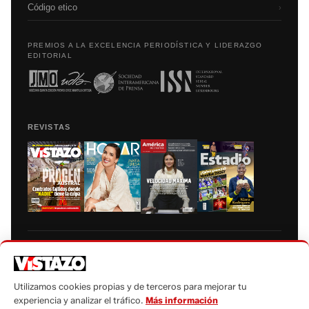
Código etico
›
PREMIOS A LA EXCELENCIA PERIODÍSTICA Y LIDERAZGO
EDITORIAL
REVISTAS
Prohibida la reproducción total, parcial y traducción a cualquier idioma, sin
autorización escrita de su titular, de todos los contenidos de Vistazo.com.
Utilizamos cookies propias y de terceros para mejorar tu
experiencia y analizar el tráfico.
Más información