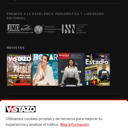
PREMIOS A LA EXCELENCIA PERIODÍSTICA Y LIDERAZGO
EDITORIAL
REVISTAS
Prohibida la reproducción total, parcial y traducción a cualquier idioma, sin
autorización escrita de su titular, de todos los contenidos de Vistazo.com.
Utilizamos cookies propias y de terceros para mejorar tu
experiencia y analizar el tráfico.
Más información