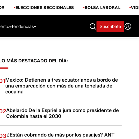
OR
ELECCIONES SECCIONALES
BOLSA LABORAL
VI
iento
Tendencias
Suscríbete
LO MÁS DESTACADO DEL DÍA
Mexico: Detienen a tres ecuatorianos a bordo de
01
una embarcación con más de una tonelada de
cocaína
Abelardo De la Espriella jura como presidente de
02
Colombia hasta el 2030
¿Están cobrando de más por los pasajes? ANT
03