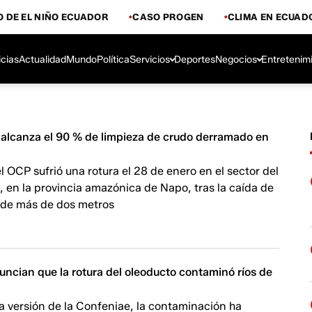
 DE EL NIÑO ECUADOR
CASO PROGEN
CLIMA EN ECUAD
icias
Actualidad
Mundo
Política
Servicios
Deportes
Negocios
Entretenim
lcanza el 90 % de limpieza de crudo derramado en
l OCP sufrió una rotura el 28 de enero en el sector del
a, en la provincia amazónica de Napo, tras la caída de
 de más de dos metros
ncian que la rotura del oleoducto contaminó ríos de
a versión de la Confeniae, la contaminación ha