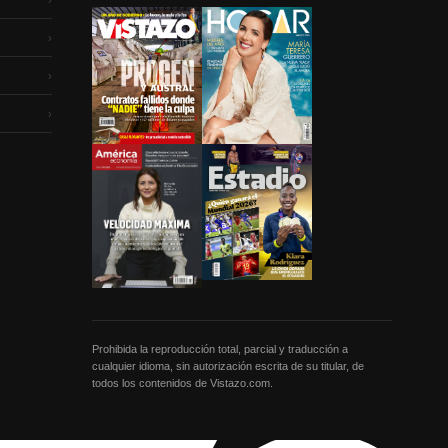
›
›
›
Prohibida la reproducción total, parcial y traducción a
cualquier idioma, sin autorización escrita de su titular, de
todos los contenidos de Vistazo.com.