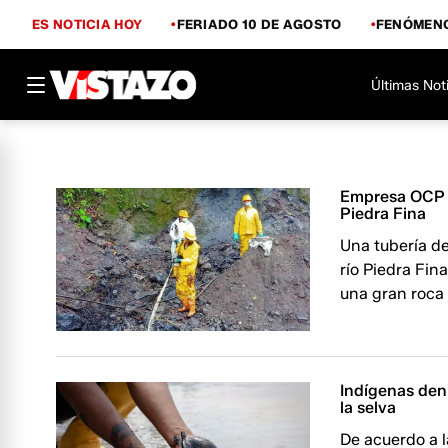
ES NOTICIA HOY
FERIADO 10 DE AGOSTO
FENÓMENO
Últimas Not
Empresa OCP a
Piedra Fina
Una tubería de
río Piedra Fin
una gran roca
Indígenas denu
la selva
De acuerdo a l