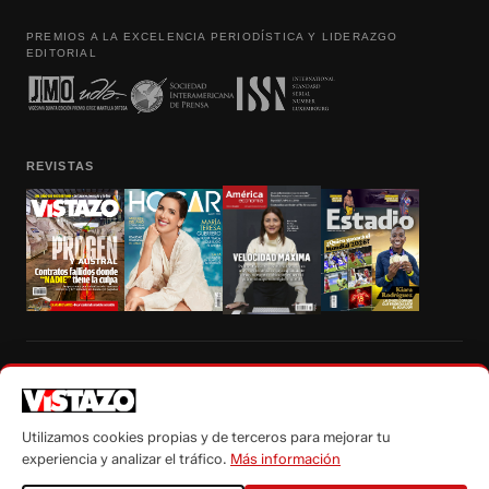
PREMIOS A LA EXCELENCIA PERIODÍSTICA Y LIDERAZGO
EDITORIAL
REVISTAS
Prohibida la reproducción total, parcial y traducción a cualquier idioma, sin
autorización escrita de su titular, de todos los contenidos de Vistazo.com.
Utilizamos cookies propias y de terceros para mejorar tu
experiencia y analizar el tráfico.
Más información