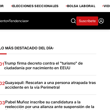
OR
ELECCIONES SECCIONALES
BOLSA LABORAL
VI
iento
Tendencias
Suscríbete
LO MÁS DESTACADO DEL DÍA
Trump firma decreto contra el "turismo" de
01
ciudadanía por nacimiento en EEUU
Guayaquil: Rescatan a una persona atrapada tras
02
accidente en la vía Perimetral
Pabel Muñoz inscribe su candidatura a la
03
reelección por una alianza ante suspensión de la