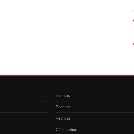
Eventos
›
Podcast
›
Réplicas
›
Código etico
›