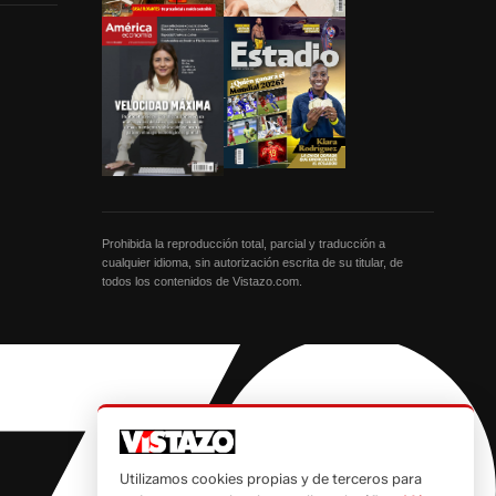
Prohibida la reproducción total, parcial y traducción a
cualquier idioma, sin autorización escrita de su titular, de
todos los contenidos de Vistazo.com.
Utilizamos cookies propias y de terceros para