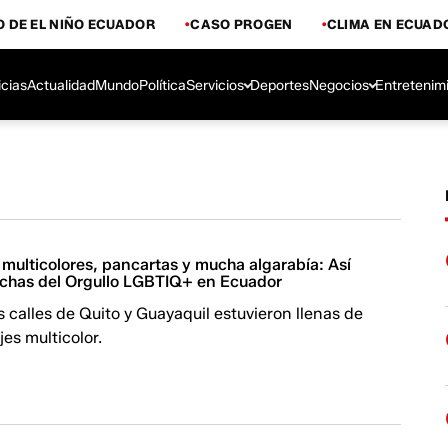
 DE EL NIÑO ECUADOR
CASO PROGEN
CLIMA EN ECUAD
icias
Actualidad
Mundo
Política
Servicios
Deportes
Negocios
Entretenim
multicolores, pancartas y mucha algarabía: Así
rchas del Orgullo LGBTIQ+ en Ecuador
s calles de Quito y Guayaquil estuvieron llenas de
jes multicolor.