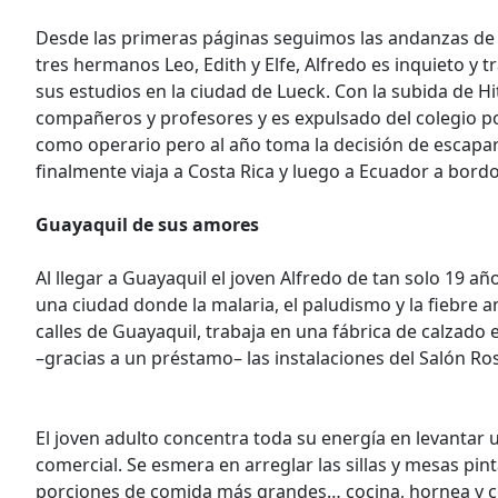
Desde las primeras páginas seguimos las andanzas de A
tres hermanos Leo, Edith y Elfe, Alfredo es inquieto y t
sus estudios en la ciudad de Lueck. Con la subida de H
compañeros y profesores y es expulsado del colegio por 
como operario pero al año toma la decisión de escapar d
finalmente viaja a Costa Rica y luego a Ecuador a bordo 
Guayaquil de sus amores
Al llegar a Guayaquil el joven Alfredo de tan solo 19 a
una ciudad donde la malaria, el paludismo y la fiebre a
calles de Guayaquil, trabaja en una fábrica de calzado
–gracias a un préstamo– las instalaciones del Salón R
El joven adulto concentra toda su energía en levantar 
comercial. Se esmera en arreglar las sillas y mesas pi
porciones de comida más grandes… cocina, hornea y co