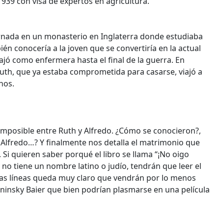
939 con visa de expertos en agricultura.
ernada en un monasterio en Inglaterra donde estudiaba
bién conocería a la joven que se convertiría en la actual
abajó como enfermera hasta el final de la guerra. En
uth, que ya estaba comprometida para casarse, viajó a
nos.
a imposible entre Ruth y Alfredo. ¿Cómo se conocieron?,
Alfredo…? Y finalmente nos detalla el matrimonio que
 Si quieren saber porqué el libro se llama “¡No oigo
 no tiene un nombre latino o judío, tendrán que leer el
ltimas líneas queda muy claro que vendrán por lo menos
arninsky Baier que bien podrían plasmarse en una película