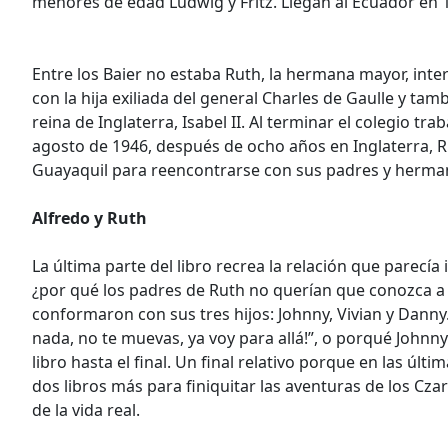
menores de edad Ludwig y Fritz. Llegan al Ecuador en 1
Entre los Baier no estaba Ruth, la hermana mayor, int
con la hija exiliada del general Charles de Gaulle y tam
reina de Inglaterra, Isabel II. Al terminar el colegio tr
agosto de 1946, después de ocho años en Inglaterra, R
Guayaquil para reencontrarse con sus padres y herma
Alfredo y Ruth
La última parte del libro recrea la relación que parecí
¿por qué los padres de Ruth no querían que conozca a 
conformaron con sus tres hijos: Johnny, Vivian y Danny.
nada, no te muevas, ya voy para allá!”, o porqué Johnny
libro hasta el final. Un final relativo porque en las ú
dos libros más para finiquitar las aventuras de los Cz
de la vida real.