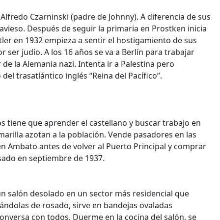
lfredo Czarninski (padre de Johnny). A diferencia de sus
ravieso. Después de seguir la primaria en Prostken inicia
itler en 1932 empieza a sentir el hostigamiento de sus
ser judío. A los 16 años se va a Berlín para trabajar
e la Alemania nazi. Intenta ir a Palestina pero
del trasatlántico inglés “Reina del Pacífico”.
ños tiene que aprender el castellano y buscar trabajo en
marilla azotan a la población. Vende pasadores en las
 en Ambato antes de volver al Puerto Principal y comprar
osado en septiembre de 1937.
un salón desolado en un sector más residencial que
ntándolas de rosado, sirve en bandejas ovaladas
nversa con todos. Duerme en la cocina del salón, se