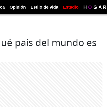
H
O
G
A
R
ica
Opinión
Estilo de vida
Estadio
qué país del mundo es