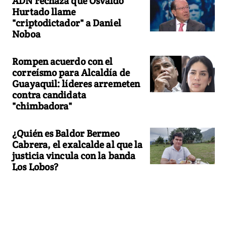
ADN rechaza que Osvaldo
Hurtado llame
"criptodictador" a Daniel
Noboa
Rompen acuerdo con el
correísmo para Alcaldía de
Guayaquil: líderes arremeten
contra candidata
"chimbadora"
¿Quién es Baldor Bermeo
Cabrera, el exalcalde al que la
justicia vincula con la banda
Los Lobos?