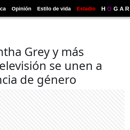
H
O
G
A
R
ica
Opinión
Estilo de vida
Estadio
ntha Grey y más
elevisión se unen a
ncia de género