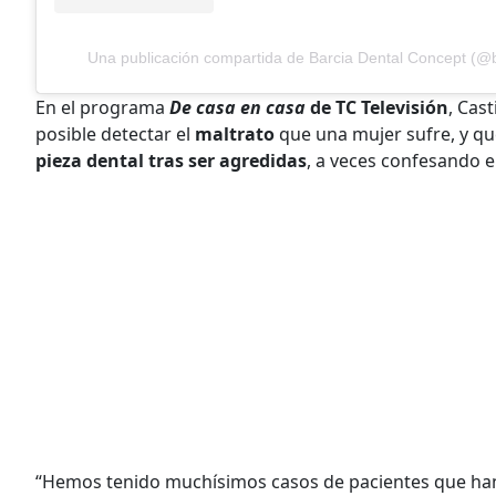
Una publicación compartida de Barcia Dental Concept (@b
En el programa
De casa en casa
de TC Televisión
, Cas
posible detectar el
maltrato
que una mujer sufre, y q
pieza dental tras ser agredidas
, a veces confesando e
“Hemos tenido muchísimos casos de
pacientes que ha