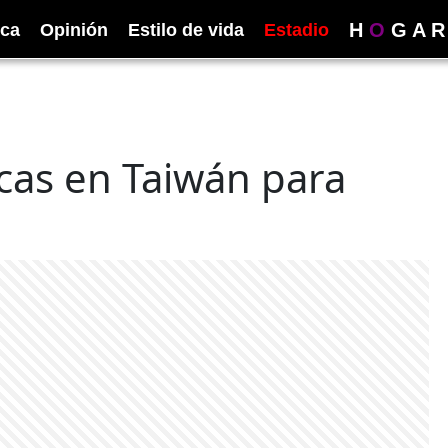
H
O
G
A
R
ica
Opinión
Estilo de vida
Estadio
cas en Taiwán para