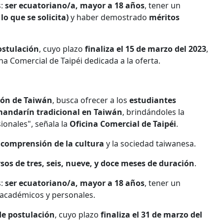
s:
ser ecuatoriano/a, mayor a 18 años
, tener un
o que se solicita)
y haber demostrado
méritos
ostulación
, cuyo plazo
finaliza el 15 de marzo del 2023
,
ina Comercial de Taipéi dedicada a la oferta.
ión de Taiwán
, busca ofrecer a los
estudiantes
andarín tradicional en Taiwán
, brindándoles la
onales", señala la
Oficina Comercial de Taipéi
.
 comprensión de la cultura
y la sociedad taiwanesa.
sos de tres, seis, nueve, y doce meses de duración
.
s:
ser ecuatoriano/a, mayor a 18 años
, tener un
académicos y personales.
de postulación
, cuyo plazo
finaliza el 31 de marzo del