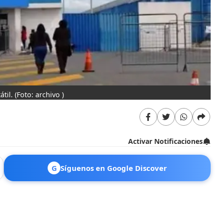
til.
(Foto: archivo )
Activar Notificaciones
G
Síguenos en Google Discover