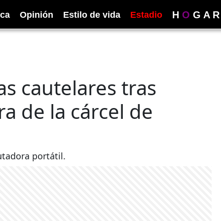
H
O
G
A
R
ica
Opinión
Estilo de vida
Estadio
s cautelares tras
 de la cárcel de
tadora portátil.