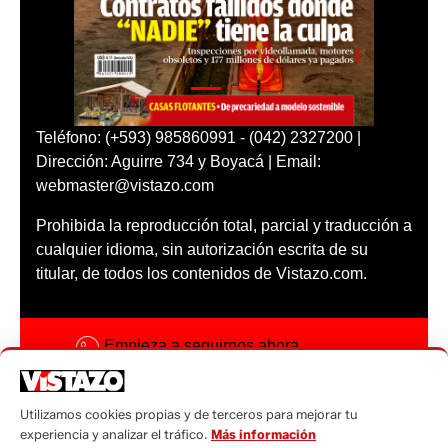
Teléfono: (+593) 985860991 - (042) 2327200 |
Dirección: Aguirre 734 y Boyacá | Email:
webmaster@vistazo.com
Prohibida la reproducción total, parcial y traducción a
cualquier idioma, sin autorización escrita de su
titular, de todos los contenidos de Vistazo.com.
Empieza a seguirnos ahora
Activar notificaciones
Utilizamos cookies propias y de terceros para mejorar tu
Código ética
experiencia y analizar el tráfico.
Más información