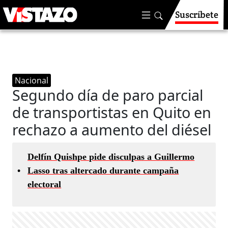
Suscríbete
Nacional
Segundo día de paro parcial
de transportistas en Quito en
rechazo a aumento del diésel
Delfín Quishpe pide disculpas a Guillermo
•
Lasso tras altercado durante campaña
electoral