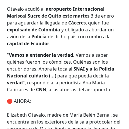
Otavalo acudió al
aeropuerto Internacional
Mariscal Sucre de Quito este martes
3 de enero
para aguardar la llegada de
Cáceres
, quien fue
expulsado de Colombia
y obligado a abordar un
avión de la
Policía
de dicho país con rumbo a la
capital de Ecuador
.
"
Vamos a entender la verdad.
Vamos a saber
quiénes fueron los cómplices. Quiénes son los
encubridores. Ahora le toca al
SNAI y a la Policía
Nacional cuidarlo (...)
para que pueda decir la
verdad
", respondió a la periodista Ana María
Cañizares de
CNN
, a las afueras del aeropuerto.
🛑 AHORA:
Elizabeth Otavalo, madre de María Belén Bernal, se
encuentra en los exteriores de la sala protocolar del
aeropuerto de Quito. Aquí se espera la llegada de