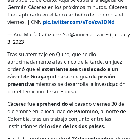
Germán Cáceres en los próximos minutos. Cáceres
fue capturado en el lado caribeño de Colombia el
viernes. | CNN
pic.twitter.com/VFoVcwIONd
— Ana María Cañizares S. (@anniecanizares)
January
3, 2023
Tras su aterrizaje en Quito, que se dio
aproximadamente a las cinco de la tarde, un juez
ordenó que el
exteniente sea trasladado a un
cárcel de Guayaquil
para que guarde
prisión
preventiva
mientras se desarrolla la investigación
por el femicidio de su esposa.
Cáceres fue
aprehendido
el pasado viernes 30 de
diciembre en la localidad de
Palomino
, al norte de
Colombia, tras un trabajo conjunto entre las
instituciones del
orden de los dos países.
Él estaba prófugo desde el
13 de septiembre
, día en