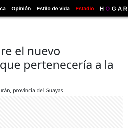
H
O
G
A
R
ica
Opinión
Estilo de vida
Estadio
re el nuevo
que pertenecería a la
'
rán, provincia del Guayas.