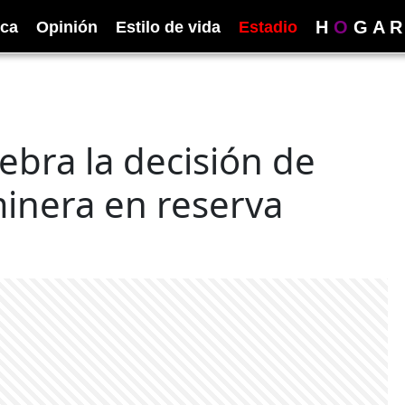
H
O
G
A
R
ica
Opinión
Estilo de vida
Estadio
ebra la decisión de
inera en reserva