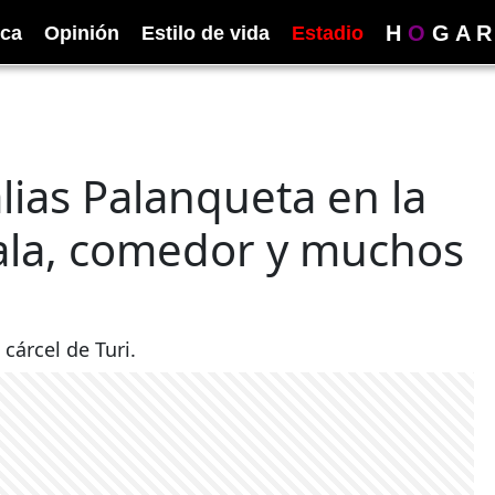
H
O
G
A
R
ica
Opinión
Estilo de vida
Estadio
alias Palanqueta en la
 sala, comedor y muchos
cárcel de Turi.