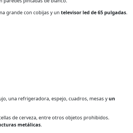
on paredes pintadas de blanco.
ma grande con cobijas y un
televisor led de 65 pulgadas
.
jo, una refrigeradora, espejo, cuadros, mesas y
un
ellas de cerveza, entre otros objetos prohibidos.
ructuras metálicas
.