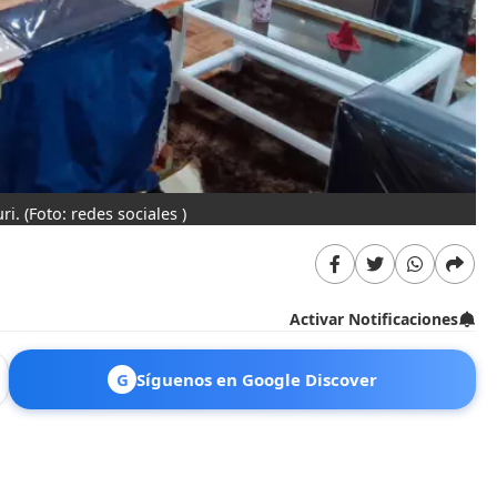
uri.
(Foto: redes sociales )
Activar Notificaciones
G
Síguenos en Google Discover