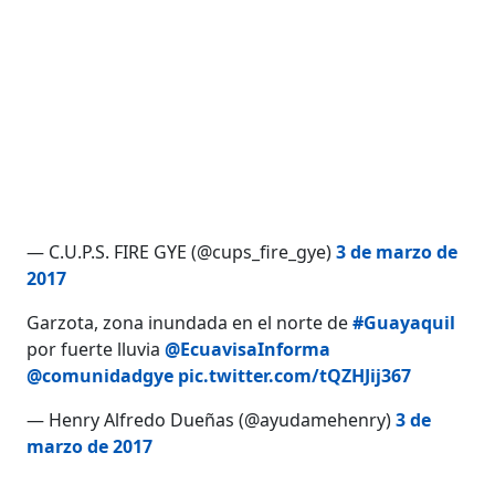
— C.U.P.S. FIRE GYE (@cups_fire_gye)
3 de marzo de
2017
Garzota, zona inundada en el norte de
#Guayaquil
por fuerte lluvia
@EcuavisaInforma
@comunidadgye
pic.twitter.com/tQZHJij367
— Henry Alfredo Dueñas (@ayudamehenry)
3 de
marzo de 2017