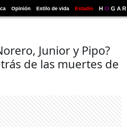
H
O
G
A
R
ica
Opinión
Estilo de vida
Estadio
orero, Junior y Pipo?
etrás de las muertes de