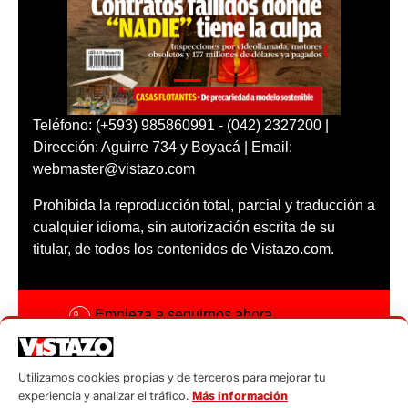
Teléfono: (+593) 985860991 - (042) 2327200 |
Dirección: Aguirre 734 y Boyacá | Email:
webmaster@vistazo.com
Prohibida la reproducción total, parcial y traducción a
cualquier idioma, sin autorización escrita de su
titular, de todos los contenidos de Vistazo.com.
Empieza a seguirnos ahora
Activar notificaciones
Utilizamos cookies propias y de terceros para mejorar tu
Código ética
experiencia y analizar el tráfico.
Más información