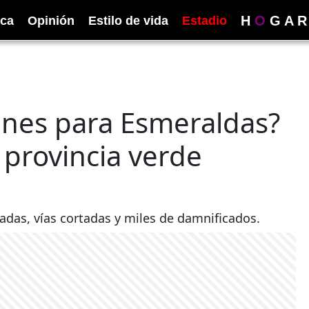
H
O
G
A
R
ica
Opinión
Estilo de vida
Estadio
nes para Esmeraldas?
a provincia verde
adas, vías cortadas y miles de damnificados.