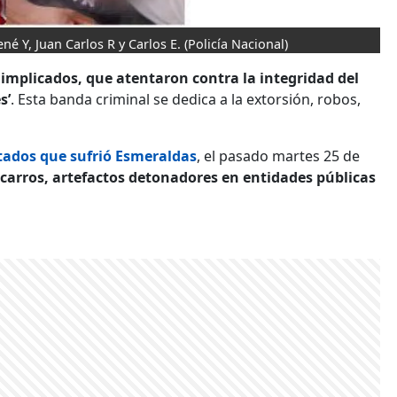
é Y, Juan Carlos R y Carlos E.
(Policía Nacional)
 implicados, que atentaron contra la integridad del
s’
. Esta banda criminal se dedica a la extorsión, robos,
tados que sufrió Esmeraldas
, el pasado martes 25 de
 carros, artefactos detonadores en entidades públicas