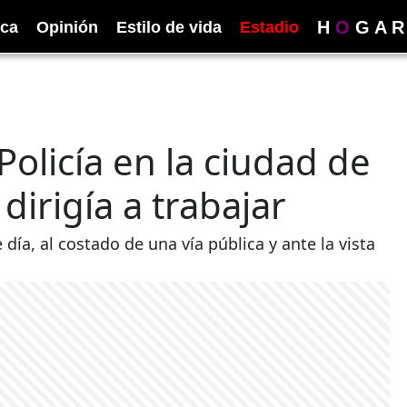
H
O
G
A
R
ica
Opinión
Estilo de vida
Estadio
olicía en la ciudad de
dirigía a trabajar
e día, al costado de una vía pública y ante la vista