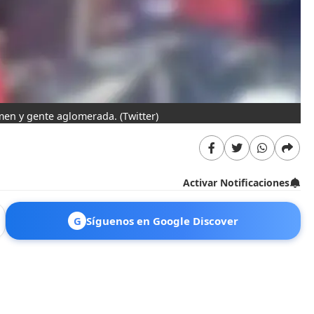
imen y gente aglomerada.
(Twitter)
Activar Notificaciones
G
Síguenos en Google Discover