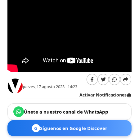
Sec
jueves, 17 agosto 2023 - 14:23
Activar Notificaciones
Únete a nuestro canal de WhatsApp
G
Síguenos en Google Discover