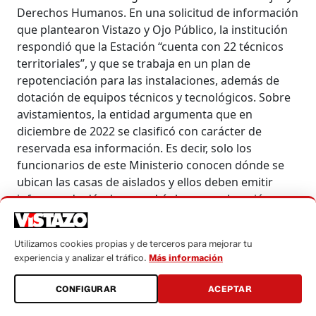
Derechos Humanos. En una solicitud de información
que plantearon Vistazo y Ojo Público, la institución
respondió que la Estación “cuenta con 22 técnicos
territoriales”, y que se trabaja en un plan de
repotenciación para las instalaciones, además de
dotación de equipos técnicos y tecnológicos. Sobre
avistamientos, la entidad argumenta que en
diciembre de 2022 se clasificó con carácter de
reservada esa información. Es decir, solo los
funcionarios de este Ministerio conocen dónde se
ubican las casas de aislados y ellos deben emitir
informes de dónde se podría hacer exploración y
explotación petrolera.
No obstante, en un requerimiento que hizo Vistazo
Utilizamos cookies propias y de terceros para mejorar tu
experiencia y analizar el tráfico.
Más información
en 2021 a la entonces Secretaría de Derechos
Humanos, la institución dijo que los avistamientos
CONFIGURAR
ACEPTAR
más recientes fueron
Wentaro y Dikaro
, que están
fuera de la Zona Intangible. Además, adjuntó un