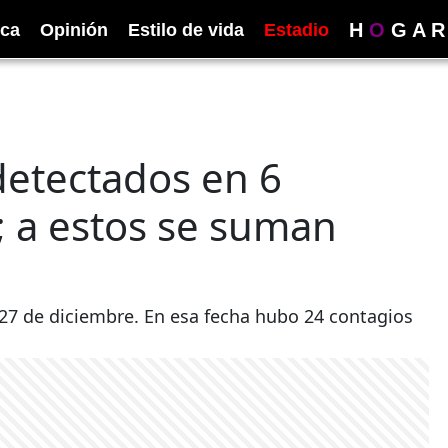
H
O
G
A
R
ica
Opinión
Estilo de vida
Estadio
detectados en 6
; a estos se suman
 27 de diciembre. En esa fecha hubo 24 contagios