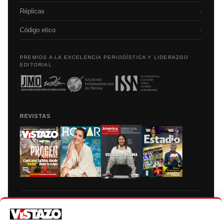
Réplicas
›
Código etico
›
PREMIOS A LA EXCELENCIA PERIODÍSTICA Y LIDERAZGO
EDITORIAL
REVISTAS
Prohibida la reproducción total, parcial y traducción a cualquier idioma, sin
autorización escrita de su titular, de todos los contenidos de Vistazo.com.