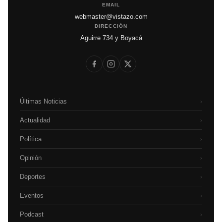
EMAIL
webmaster@vistazo.com
DIRECCIÓN
Aguirre 734 y Boyacá
Últimas Noticias
›
Actualidad
›
Política
›
Opinión
›
Deportes
›
Eventos
›
Podcast
›