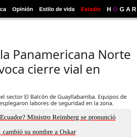
H
O
G
A
R
ica
Opinión
Estilo de vida
Estadio
 la Panamericana Norte
voca cierre vial en
 el sector El Balcón de Guayllabamba. Equipos de
esplegaron labores de seguridad en la zona.
 Ecuador? Ministro Reimberg se pronunció
, cambió su nombre a Oskar