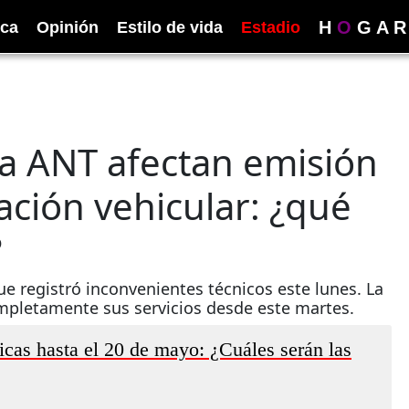
H
O
G
A
R
ica
Opinión
Estilo de vida
Estadio
la ANT afectan emisión
lación vehicular: ¿qué
?
e registró inconvenientes técnicos este lunes. La
mpletamente sus servicios desde este martes.
icas hasta el 20 de mayo: ¿Cuáles serán las