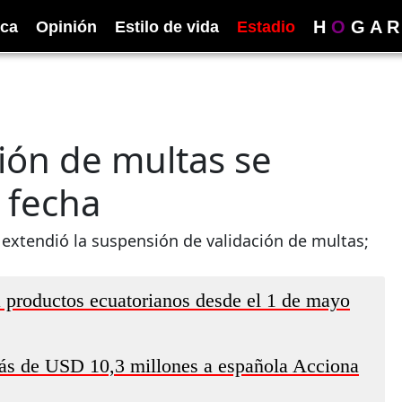
H
O
G
A
R
ica
Opinión
Estilo de vida
Estadio
ión de multas se
 fecha
 extendió la suspensión de validación de multas;
 productos ecuatorianos desde el 1 de mayo
ás de USD 10,3 millones a española Acciona