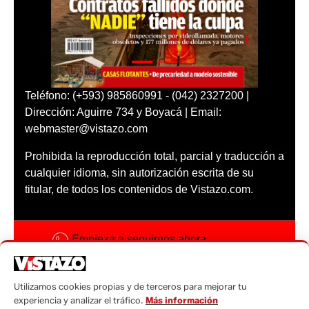
Teléfono: (+593) 985860991 - (042) 2327200 |
Dirección: Aguirre 734 y Boyacá | Email:
webmaster@vistazo.com
Prohibida la reproducción total, parcial y traducción a
cualquier idioma, sin autorización escrita de su
titular, de todos los contenidos de Vistazo.com.
Empieza a seguirnos ahora
Activar notificaciones
Utilizamos cookies propias y de terceros para mejorar tu
Código ética
experiencia y analizar el tráfico.
Más información