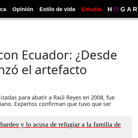
H
O
G
A
R
ica
Opinión
Estilo de vida
Estadio
 con Ecuador: ¿Desde
nzó el artefacto
izadas para abatir a Raúl Reyes en 2008, fue
iano. Expertos confirman que tuvo que ser
rdeo y lo acusa de refugiar a la familia de