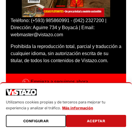
Teléfono: (+593) 985860991 - (042) 2327200 |
Dirección: Aguirre 734 y Boyacá | Email:
webmaster@vistazo.com
Prohibida la reproducción total, parcial y traducción a
cualquier idioma, sin autorización escrita de su
titular, de todos los contenidos de Vistazo.com.
Empieza a seguirnos ahora
Activar notificaciones
Utilizamos cookies propias y de terceros para mejorar tu
Código ética
experiencia y analizar el tráfico.
Más información
Sugerencias a:
CONFIGURAR
ACEPTAR
sugerencias@vistazo.com