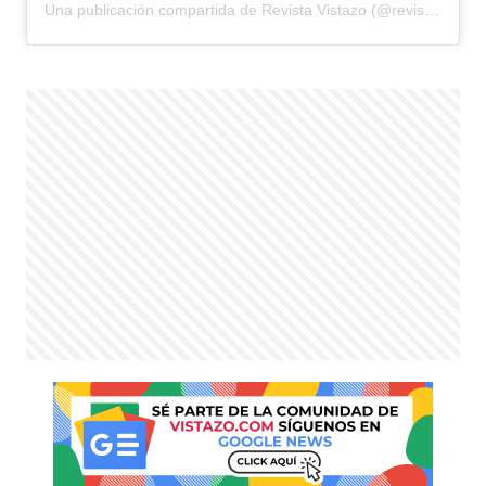
Una publicación compartida de Revista Vistazo (@revistavistazo.ec)