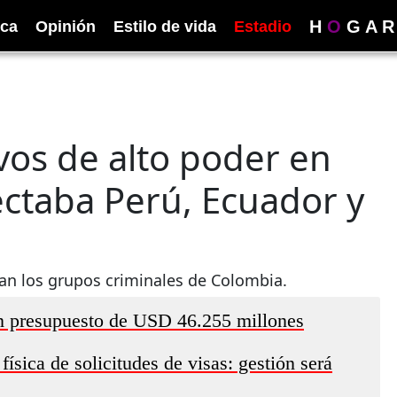
H
O
G
A
R
ica
Opinión
Estilo de vida
Estadio
ivos de alto poder en
nectaba Perú, Ecuador y
ran los grupos criminales de Colombia.
n presupuesto de USD 46.255 millones
ísica de solicitudes de visas: gestión será