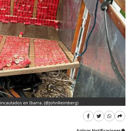
 incautados en Ibarra.
(@JohnReimberg)
Activar Notificaciones