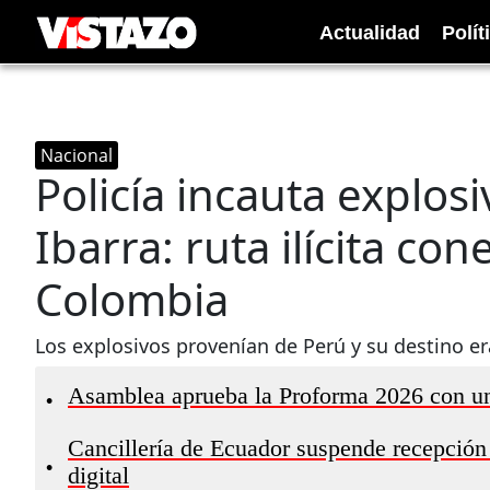
Actualidad
Polít
Nacional
Policía incauta explos
Ibarra: ruta ilícita co
Colombia
Los explosivos provenían de Perú y su destino e
Asamblea aprueba la Proforma 2026 con u
•
Cancillería de Ecuador suspende recepción f
•
digital