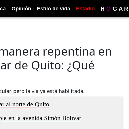
H
O
G
A
R
ica
Opinión
Estilo de vida
Estadio
e manera repentina en
var de Quito: ¿Qué
lar, pero la vía ya está habilitada.
r al norte de Quito
ple en la avenida Simón Bolívar