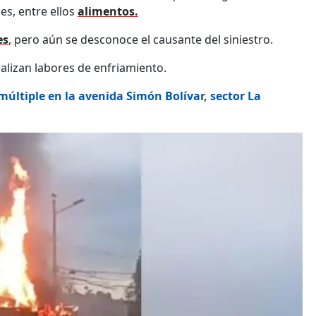
es, entre ellos
alimentos.
es
, pero aún se desconoce el causante del siniestro.
alizan labores de enfriamiento.
últiple en la avenida Simón Bolívar, sector La