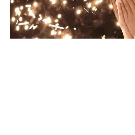
Marcel Ponce Zamora fue proclamada Reina de Manta
(Foto:
Redacción Vistazo
domingo, 2 noviembre 2025 - 18:10
Únete a nuestro canal de WhatsApp