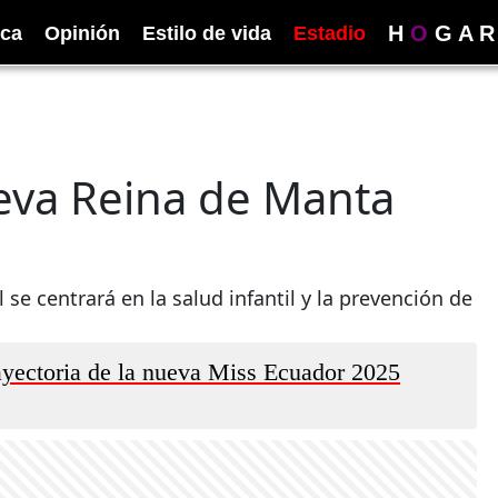
H
O
G
A
R
ica
Opinión
Estilo de vida
Estadio
eva Reina de Manta
se centrará en la salud infantil y la prevención de
ayectoria de la nueva Miss Ecuador 2025