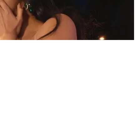
 Facebook Alcaldía de Manta.)
Activar Notificaciones
G
Síguenos en Google Discover