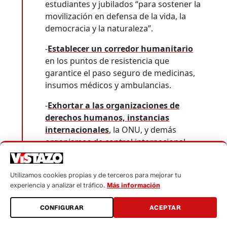
estudiantes y jubilados “para sostener la
movilización en defensa de la vida, la
democracia y la naturaleza”.
-
Establecer un corredor humanitario
en los puntos de resistencia que
garantice el paso seguro de medicinas,
insumos médicos y ambulancias.
-
Exhortar a las organizaciones de
derechos humanos, instancias
internacionales
, la ONU, y demás
organismos de control internacional
“para que vigilen y denuncien las
violaciones sistemáticas a los derechos
Utilizamos cookies propias y de terceros para mejorar tu
humanos y la represión del Gobierno
experiencia y analizar el tráfico.
Más información
contra los pueblos y nacionalidades”.
CONFIGURAR
ACEPTAR
-
Crear una comisión de expresidentes
de la Conaie
con el objetivo de fortalecer