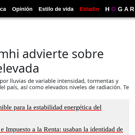
H
O
G
A
R
ica
Opinión
Estilo de vida
Estadio
mhi advierte sobre
 elevada
or lluvias de variable intensidad, tormentas y
el país, así como elevados niveles de radiación. Te
ible para la estabilidad energética del
e Impuesto a la Renta: usaban la identidad de