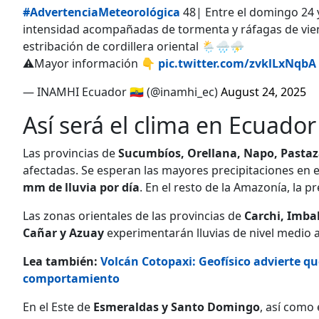
#AdvertenciaMeteorológica
48| Entre el domingo 24 y 
intensidad acompañadas de tormenta y ráfagas de vien
estribación de cordillera oriental 🌦️🌧️⛈️
⚠️Mayor información 👇
pic.twitter.com/zvklLxNqbA
— INAMHI Ecuador 🇪🇨 (@inamhi_ec)
August 24, 2025
Así será el clima en Ecuado
Las provincias de
Sucumbíos, Orellana, Napo, Pasta
afectadas. Se esperan las mayores precipitaciones en e
mm de lluvia por día
. En el resto de la Amazonía, la p
Las zonas orientales de las provincias de
Carchi, Imba
Cañar y Azuay
experimentarán lluvias de nivel medio 
Lea también:
Volcán Cotopaxi: Geofísico advierte q
comportamiento
En el Este de
Esmeraldas y Santo Domingo
, así como