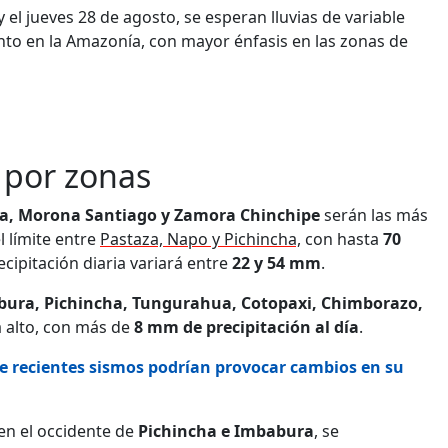
el jueves 28 de agosto, se esperan lluvias de variable
to en la Amazonía, con mayor énfasis en las zonas de
r por zonas
za, Morona Santiago y Zamora Chinchipe
serán las más
l límite entre
Pastaza, Napo y Pichincha,
con hasta
70
recipitación diaria variará entre
22 y 54 mm
.
bura, Pichincha, Tungurahua, Cotopaxi, Chimborazo,
a alto, con más de
8 mm de precipitación al día
.
ue recientes sismos podrían provocar cambios en su
 en el occidente de
Pichincha e Imbabura
, se