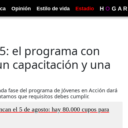
H
O
G
A
R
ica
Opinión
Estilo de vida
Estadio
5: el programa con
un capacitación y una
nda fase del programa de Jóvenes en Acción dará
ontamos que requisitos debes cumplir.
ancan el 5 de agosto: hay 80.000 cupos para