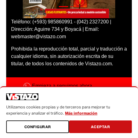
Teléfono: (+593) 985860991 - (042) 2327200 |
Dirección: Aguirre 734 y Boyacá | Email:
webmaster@vistazo.com
Prohibida la reproducción total, parcial y traducción a
cualquier idioma, sin autorización escrita de su
titular, de todos los contenidos de Vistazo.com.
Empieza a seguirnos ahora
Activar notificaciones
Utilizamos cookies propias y de terceros para mejorar tu
Código ética
experiencia y analizar el tráfico.
Más información
Sugerencias a:
CONFIGURAR
ACEPTAR
sugerencias@vistazo.com