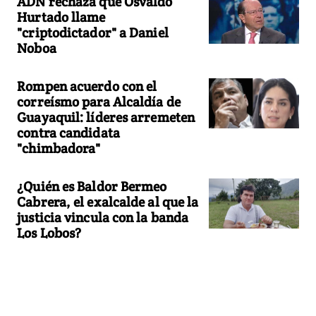
ADN rechaza que Osvaldo
Hurtado llame
"criptodictador" a Daniel
Noboa
Rompen acuerdo con el
correísmo para Alcaldía de
Guayaquil: líderes arremeten
contra candidata
"chimbadora"
¿Quién es Baldor Bermeo
Cabrera, el exalcalde al que la
justicia vincula con la banda
Los Lobos?