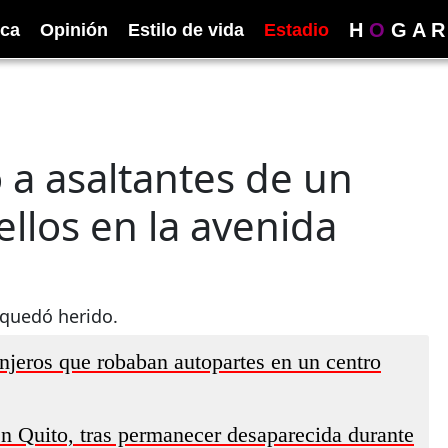
H
O
G
A
R
ica
Opinión
Estilo de vida
Estadio
ó a asaltantes de un
ellos en la avenida
 quedó herido.
njeros que robaban autopartes en un centro
en Quito, tras permanecer desaparecida durante