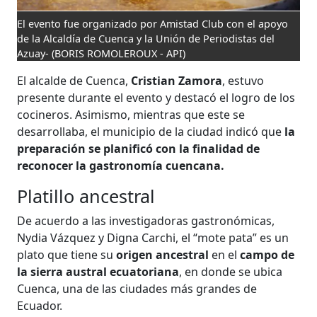
El evento fue organizado por Amistad Club con el apoyo
de la Alcaldía de Cuenca y la Unión de Periodistas del
Azuay-
(BORIS ROMOLEROUX - API)
El alcalde de Cuenca,
Cristian Zamora
, estuvo
presente durante el evento y destacó el logro de los
cocineros. Asimismo, mientras que este se
desarrollaba, el municipio de la ciudad indicó que
la
preparación se planificó con la finalidad de
reconocer la gastronomía cuencana.
Platillo ancestral
De acuerdo a las investigadoras gastronómicas,
Nydia Vázquez y Digna Carchi, el “mote pata” es un
plato que tiene su
origen ancestral
en el
campo de
la sierra austral ecuatoriana
, en donde se ubica
Cuenca, una de las ciudades más grandes de
Ecuador.