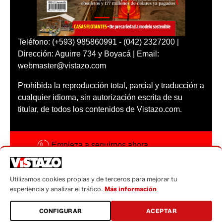
Teléfono: (+593) 985860991 - (042) 2327200 |
Dirección: Aguirre 734 y Boyacá | Email:
webmaster@vistazo.com
Prohibida la reproducción total, parcial y traducción a
cualquier idioma, sin autorización escrita de su
titular, de todos los contenidos de Vistazo.com.
Empieza a seguirnos ahora
Activar notificaciones
Utilizamos cookies propias y de terceros para mejorar tu
Código ética
experiencia y analizar el tráfico.
Más información
Sugerencias a:
CONFIGURAR
ACEPTAR
sugerencias@vistazo.com