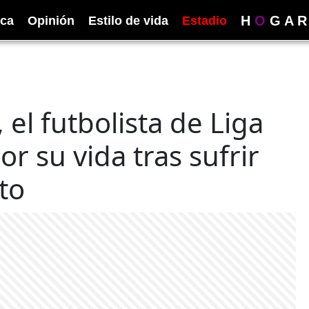
H
O
G
A
R
ica
Opinión
Estilo de vida
Estadio
 el futbolista de Liga
r su vida tras sufrir
to